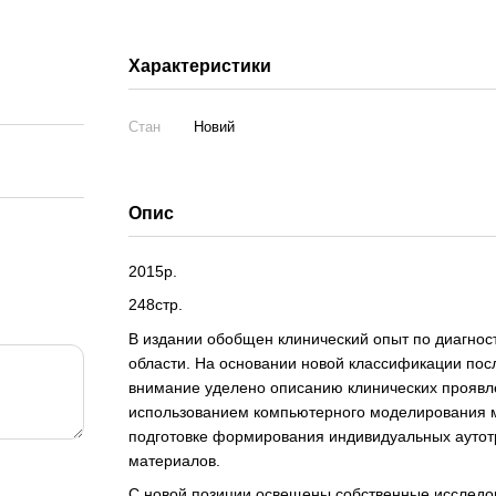
Характеристики
Стан
Новий
Опис
2015р.
248стр.
В издании обобщен клинический опыт по диагнос
области. На основании новой классификации пос
внимание уделено описанию клинических проявле
использованием компьютерного моделирования м
подготовке формирования индивидуальных аутот
материалов.
С новой позиции освещены собственные исследо