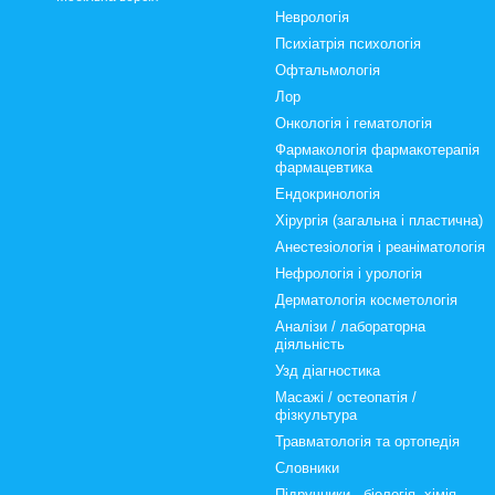
Неврологія
Психіатрія психологія
Офтальмологія
Лор
Онкологія і гематологія
Фармакологія фармакотерапія
фармацевтика
Ендокринологія
Хірургія (загальна і пластична)
Анестезіологія і реаніматологія
Нефрологія і урологія
Дерматологія косметологія
Аналізи / лабораторна
діяльність
Узд діагностика
Масажі / остеопатія /
фізкультура
Травматологія та ортопедія
Словники
Підручники - біологія, хімія,