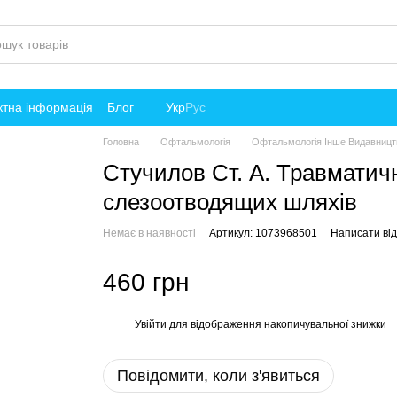
ктна інформація
Блог
Укр
Рус
Головна
Офтальмологія
Офтальмологія Інше Видавницт
Стучилов Ст. А. Травматичн
слезоотводящих шляхів
Немає в наявності
Артикул: 1073968501
Написати від
460 грн
Увійти
для відображення накопичувальної знижки
%
Повідомити, коли з'явиться