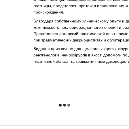
глазницы, представлен протокол планирования 
происхождения.
Благодаря собственному клиническому опыту и 
комплексного послеоперационного лечения и ре
Представлен авторский практический опыт приме
при травматических дакриоциститах и облитерация
Видання призначене для щелепно-лицевих хірургів,
рентгенологів, нейрохірургів в якості допомоги по 
глазничной області та травматичними дакриоцист