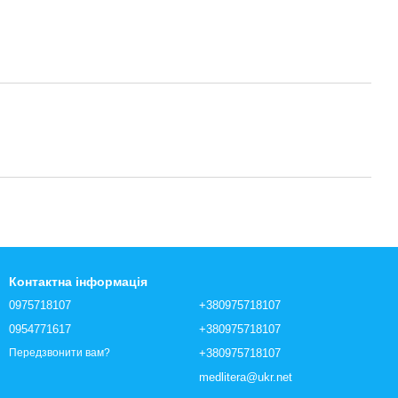
Контактна інформація
0975718107
+380975718107
0954771617
+380975718107
+380975718107
Передзвонити вам?
medlitera@ukr.net