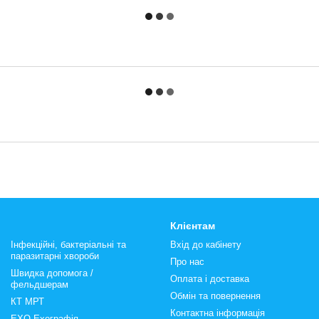
Клієнтам
Інфекційні, бактеріальні та
Вхід до кабінету
паразитарні хвороби
Про нас
Швидка допомога /
Оплата і доставка
фельдшерам
Обмін та повернення
КТ МРТ
Контактна інформація
ЕХО Ехографія