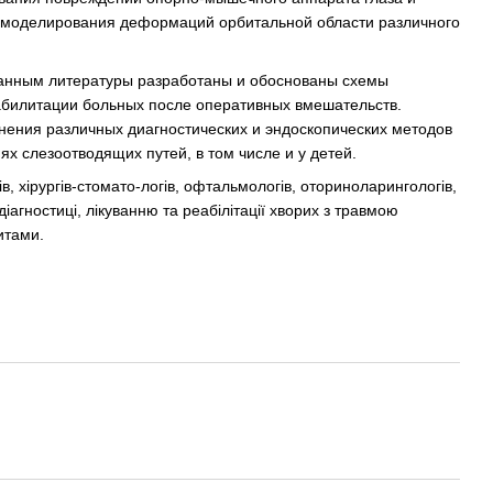
и моделирования деформаций орбитальной области различного
данным литературы разработаны и обоснованы схемы
абилитации больных после оперативных вмешательств.
нения различных диагностических и эндоскопических методов
х слезоотводящих путей, в том числе и у детей.
 хірургів-стомато-логів, офтальмологів, оториноларингологів,
діагностиці, лікуванню та реабілітації хворих з травмою
итами.