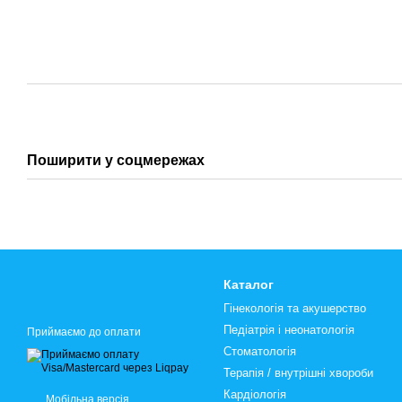
Поширити у соцмережах
Каталог
Гінекологія та акушерство
Педіатрія і неонатологія
Приймаємо до оплати
Стоматологія
Терапія / внутрішні хвороби
Кардіологія
Мобільна версія