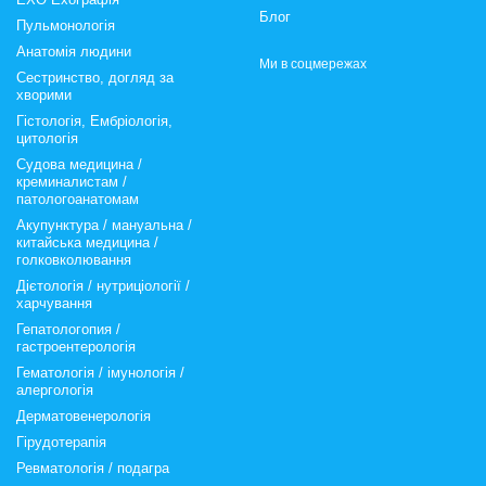
Блог
Пульмонологія
Анатомія людини
Ми в соцмережах
Сестринство, догляд за
хворими
Гістологія, Ембріологія,
цитологія
Судова медицина /
креминалистам /
патологоанатомам
Акупунктура / мануальна /
китайська медицина /
голковколювання
Дієтологія / нутриціології /
харчування
Гепатологопия /
гастроентерологія
Гематологія / імунологія /
алергологія
Дерматовенерологія
Гірудотерапія
Ревматологія / подагра