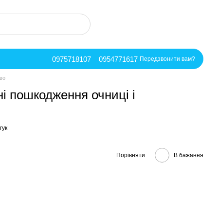
0975718107
0954771617
Передзвонити вам?
во
і пошкодження очниці і
гук
Порівняти
В бажання