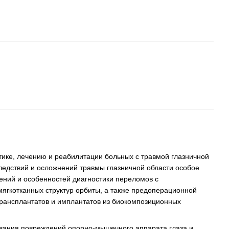
тике, лечению и реабилитации больных с травмой глазничной
ледствий и осложнений травмы глазничной области особое
ний и особенностей диагностики переломов с
ягкотканных структур орбиты, а также предоперационной
рансплантатов и имплантатов из биокомпозиционных
вания повреждений опорно-мышечного аппарата глаза и