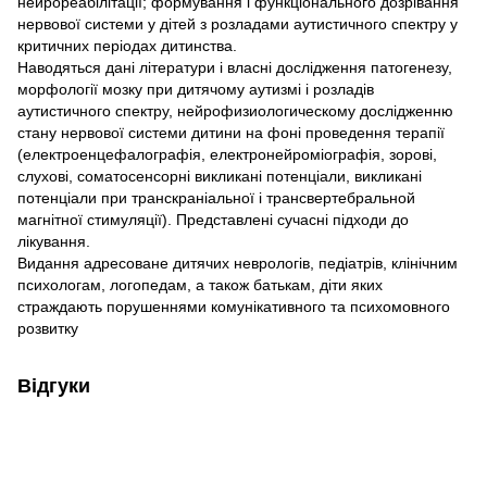
нейрореабілітації; формування і функціонального дозрівання
нервової системи у дітей з розладами аутистичного спектру у
критичних періодах дитинства.
Наводяться дані літератури і власні дослідження патогенезу,
морфології мозку при дитячому аутизмі і розладів
аутистичного спектру, нейрофизиологическому дослідженню
стану нервової системи дитини на фоні проведення терапії
(електроенцефалографія, електронейроміографія, зорові,
слухові, соматосенсорні викликані потенціали, викликані
потенціали при транскраніальної і трансвертебральной
магнітної стимуляції). Представлені сучасні підходи до
лікування.
Видання адресоване дитячих неврологів, педіатрів, клінічним
психологам, логопедам, а також батькам, діти яких
страждають порушеннями комунікативного та психомовного
розвитку
Відгуки