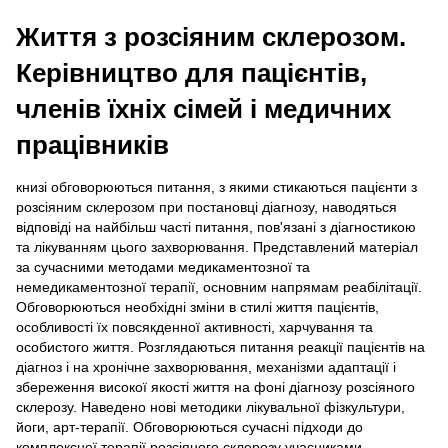
Життя з розсіяним склерозом.
Керівництво для пацієнтів,
членів їхніх сімей і медичних
працівників
книзі обговорюються питання, з якими стикаються пацієнти з
розсіяним склерозом при постановці діагнозу, наводяться
відповіді на найбільш часті питання, пов'язані з діагностикою
та лікуванням цього захворювання. Представлений матеріал
за сучасними методами медикаментозної та
немедикаментозної терапії, основним напрямам реабілітації.
Обговорюються необхідні зміни в стилі життя пацієнтів,
особливості їх повсякденної активності, харчування та
особистого життя. Розглядаються питання реакції пацієнтів на
діагноз і на хронічне захворювання, механізми адаптації і
збереження високої якості життя на фоні діагнозу розсіяного
склерозу. Наведено нові методики лікувальної фізкультури,
йоги, арт-терапії. Обговорюються сучасні підходи до
комплексної терапії розсіяного склерозу учасниками