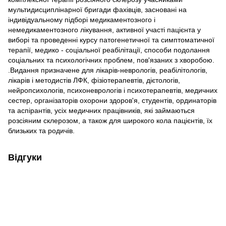
мультидисциплінарної бригади фахівців, засновані на
індивідуальному підборі медикаментозного і
немедикаментозного лікування, активної участі пацієнта у
виборі та проведенні курсу патогенетичної та симптоматичної
терапії, медико - соціальної реабілітації, способи подолання
соціальних та психологічних проблем, пов'язаних з хворобою.
.Видання призначене для лікарів-неврологів, реабілітологів,
лікарів і методистів ЛФК, фізіотерапевтів, дієтологів,
нейропсихологів, психоневрологів і психотерапевтів, медичних
сестер, організаторів охорони здоров'я, студентів, ординаторів
та аспірантів, усіх медичних працівників, які займаються
розсіяним склерозом, а також для широкого кола пацієнтів, їх
близьких та родичів.
Відгуки