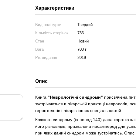
Характеристики
Вид палітурки
Твердий
Кількість сторінок
736
Стан
Новий
Вага
700 г
Рік видання
2019
Опис
Книга
"Неврологічні синдроми"
присвячена пита
зустрічаються в лікарській практиці неврологів, пс
геронтологів і лікарів інших спеціальностей.
Кожного синдрому (їх понад 140) дана коротка кл
його різновидів, призначена насамперед для успіш
при яких даний синдром може зустрічатись. Опис 