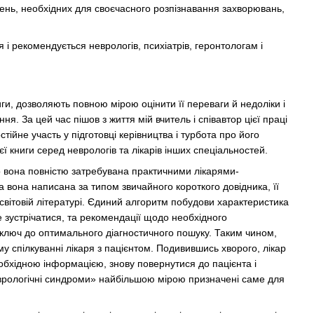
ень, необхідних для своєчасного розпізнавання захворювань,
 і рекомендується неврологів, психіатрів, геронтологам і
ги, дозволяють повною мірою оцінити її переваги й недоліки і
я. За цей час пішов з життя мій вчитель і співавтор цієї праці
йне участь у підготовці керівництва і турбота про його
ї книги серед неврологів та лікарів інших спеціальностей.
що вона повністю затребувана практичними лікарями-
а вона написана за типом звичайного короткого довідника, її
 світовій літературі. Єдиний алгоритм побудови характеристика
 зустрічатися, та рекомендації щодо необхідного
ключ до оптимального діагностичного пошуку. Таким чином,
 спілкуванні лікаря з пацієнтом. Подивившись хворого, лікар
обхідною інформацією, знову повернутися до пацієнта і
еврологічні синдроми» найбільшою мірою призначені саме для