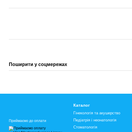
Поширити у соцмережах
Каталог
Гінекологія та акушерство
Педіатрія і неонатологія
Приймаємо до оплати
Стоматологія