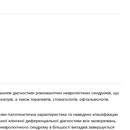
нням діагностики різноманітних неврологічних синдромів, що
ихіатрів, а також терапевтів, стоматологів, офтальмологів,
ініко-патогенетична характеристика та наведено класифікацію
ної клінічної диференціальної діагностики всіх захворювань,
неврологічного синдрому в більшості випадків завершується