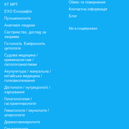
Обмін та повернення
КТ МРТ
Контактна інформація
ЕХО Ехографія
Блог
Пульмонологія
Анатомія людини
Ми в соцмережах
Сестринство, догляд за
хворими
Гістологія, Ембріологія,
цитологія
Судова медицина /
креминалистам /
патологоанатомам
Акупунктура / мануальна /
китайська медицина /
голковколювання
Дієтологія / нутриціології /
харчування
Гепатологопия /
гастроентерологія
Гематологія / імунологія /
алергологія
Дерматовенерологія
Гірудотерапія