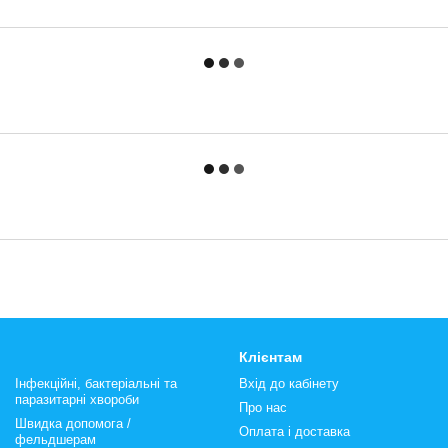
Клієнтам
Інфекційні, бактеріальні та
Вхід до кабінету
паразитарні хвороби
Про нас
Швидка допомога /
Оплата і доставка
фельдшерам