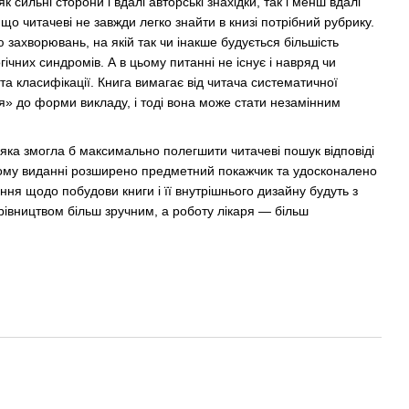
к сильні сторони і вдалі авторські знахідки, так і менш вдалі
 що читачеві не завжди легко знайти в книзі потрібний рубрику.
 захворювань, на якій так чи інакше будується більшість
гічних синдромів. А в цьому питанні не існує і навряд чи
та класифікації. Книга вимагає від читача систематичної
я» до форми викладу, і тоді вона може стати незамінним
яка змогла б максимально полегшити читачеві пошук відповіді
аному виданні розширено предметний покажчик та удосконалено
ння щодо побудови книги і її внутрішнього дизайну будуть з
рівництвом більш зручним, а роботу лікаря — більш