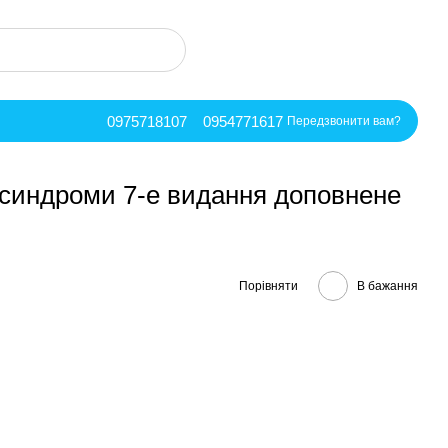
0975718107
0954771617
Передзвонити вам?
і синдроми 7-е видання доповнене
Порівняти
В бажання