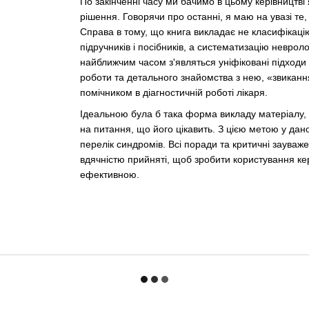
По закінченні часу ми бачимо в цьому керівництві я
рішення. Говорячи про останні, я маю на увазі те,
Справа в тому, що книга викладає не класифікацію
підручників і посібників, а систематизацію невроло
найближчим часом з'являться уніфіковані підходи 
роботи та детального знайомства з нею, «звиканн
помічником в діагностичній роботі лікаря.
Ідеальною була б така форма викладу матеріалу, 
на питання, що його цікавить. З цією метою у д
перелік синдромів. Всі поради та критичні зауваже
вдячністю прийняті, щоб зробити користування ке
ефективною.