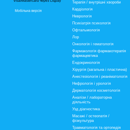
Терапія / внутрішні хвороби
Кардіологія
Мобільна версія
Неврологія
Психіатрія психологія
Офтальмологія
Лор
Онкологія і гематологія
Фармакологія фармакотерапія
фармацевтика
Ендокринологія
Хірургія (загальна і пластична)
Анестезіологія і реаніматологія
Нефрологія і урологія
Дерматологія косметологія
Аналізи / лабораторна
діяльність
Узд діагностика
Масажі / остеопатія /
фізкультура
Травматологія та ортопедія