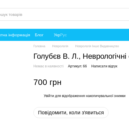
ктна інформація
Блог
Укр
Рус
Головна
Неврологія
Неврологія Інше Видавництво
Голубєв В. Л., Неврологічн
Немає в наявності
Артикул: 66
Написати відгук
700 грн
Увійти
для відображення накопичувальної знижки
%
Повідомити, коли з'явиться