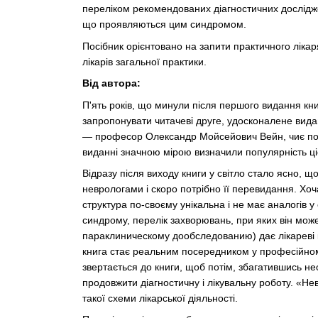
переліком рекомендованих діагностичних дослідж
що проявляються цим синдромом.
Посібник орієнтовано на запити практичного лікаря
лікарів загальної практики.
Від автора:
П'ять років, що минули після першого видання кни
запропонувати читачеві друге, удосконалене виданн
— професор Олександр Мойсейович Вейн, чиє пості
виданні значною мірою визначили популярність ціє
Відразу після виходу книги у світло стало ясно, 
неврологами і скоро потрібно її перевидання. Хоч
структура по-своєму унікальна і не має аналогів у
синдрому, перелік захворювань, при яких він може
параклиническому дообследованию) дає лікареві 
книга стає реальним посередником у професійному
звертається до книги, щоб потім, збагатившись не
продовжити діагностичну і лікувальну роботу. «Н
такої схеми лікарської діяльності.