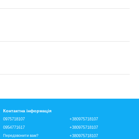
Контактна інформація
0975718107
+380975718107
0954771617
+380975718107
+380975718107
Передзвонити вам?