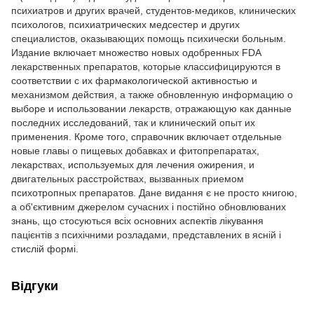
психиатров и других врачей, студентов-медиков, клинических
психологов, психиатрических медсестер и других
специалистов, оказывающих помощь психически больным.
Издание включает множество новых одобренных FDA
лекарственных препаратов, которые классифицируются в
соответствии с их фармакологической активностью и
механизмом действия, а также обновленную информацию о
выборе и использовании лекарств, отражающую как данные
последних исследований, так и клинический опыт их
применения. Кроме того, справочник включает отдельные
новые главы о пищевых добавках и фитопрепаратах,
лекарствах, используемых для лечения ожирения, и
двигательных расстройствах, вызванных приемом
психотропных препаратов. Дане видання є не просто книгою,
а об'єктивним джерелом сучасних і постійно обновлюваних
знань, що стосуються всіх основних аспектів лікування
пацієнтів з психічними розладами, представлених в ясній і
стислій формі.
Відгуки