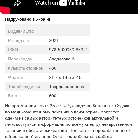
Надруковано в Україні
Видавництво
Рік видання
2021
ISBN
978-5-00030-883-7
Перекладач
Аведисова А.
Кількість сторінок
480
Формат
21.7 x 14.5 x 2.5
Тип обкладинки
Тверда паперова
Вага, г
600
На протяжении почти 25 лет «Руководство Каплана и Сэдока
по медикаментозному лечению в психиатрии» является
одним из самых авторитетных источников актуальной и
легкодоступной информации по всему спектру лекарственной
терапии в области психиатрии. Полностью переработанное 7-
е (последнее) издание будет востребовано в работе