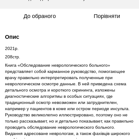
До обраного
Порівняти
Опис
2021р.
208стр.
Книга «Обследование неврологического больного»
представляет собой карманное руководство, помогающее
врачу правильно интерпретировать полученные при
неврологическом осмотре данные. В ней приведена схема
детального осмотра и короткого скрининга, изложены
диагностические алгоритмы в особых ситуациях, где
традиционный осмотр невозможен или затруднителен,
например у пациентов в коме или остром периоде инсульта.
Руководство великолепно иллюстрировано, поэтому оно не
только рассказывает, но и детально показывает, как правильно
проводить обследование неврологического больного.
Видання адресоване неврологам, а також фахівців широкого