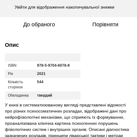
Увійти
для відображення накопичувальної знижки
%
До обраного
Порівняти
Опис
ISBN
978-5-9704-6078-8
Рік
2021
Кількість
544
сторінок
Обкладинка
твердий
У книзі в систематизованому вигляді представлені відомості
про різних психосоматичних розладах, відображені дані про
нейрофізіологічні механізми, що сприяють їх формуванню,
проаналізована клінічна картина психогенних порушень
фізіологічних систем і внутрішніх органів. Описані діагностика
зазначених розладів, принципи лікарської тактики і методи