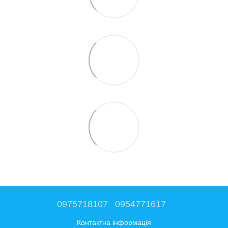
0975718107
0954771617
Контактна інформація