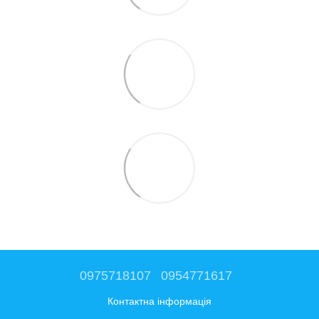
0975718107
0954771617
Контактна інформація