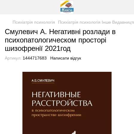
Психіатрія психологія
Психіатрія психологія Інше Видавницт
Смулевич А. Негативні розлади в
психопатологическом просторі
шизофренії 2021год
Артикул:
1444717683
Написати відгук