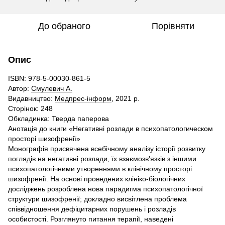
До обраного
Порівняти
Опис
ISBN:
978-5-00030-861-5
Автор:
Смулевич А.
Видавництво:
Медпрес-інформ
,
2021 р.
Сторінок:
248
Обкладинка:
Тверда паперова
Анотація до книги «Негативні розлади в психопатологическом
просторі шизофренії»
Монографія присвячена всебічному аналізу історії розвитку
поглядів на негативні розлади, їх взаємозв'язків з іншими
психопатологічними утвореннями в клінічному просторі
шизофренії. На основі проведених клініко-біологічних
досліджень розроблена нова парадигма психопатологічної
структури шизофренії; докладно висвітлена проблема
співвідношення дефіцитарних порушень і розладів
особистості. Розглянуто питання терапії, наведені