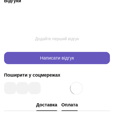
Відгуки
розладів рівноваги лікування цих порушень нерідко
пов'язане з великими складнощами, які
загострюються браком ефективної медикаментозної
терапії.
Додайте перший відгук
Написати відгук
Поширити у соцмережах
Доставка
Оплата