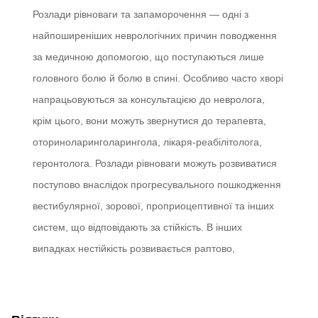
Розлади рівноваги та запаморочення — одні з
найпоширеніших неврологічних причин поводження
за медичною допомогою, що поступаються лише
головного болю й болю в спині. Особливо часто хворі
напрацьовуються за консультацією до невролога,
крім цього, вони можуть звернутися до терапевта,
оториноларинголарингола, лікаря-реабілітолога,
геронтолога. Розлади рівноваги можуть розвиватися
поступово внаслідок прогресувального пошкодження
вестибулярної, зорової, проприоцептивної та інших
систем, що відповідають за стійкість. В інших
випадках нестійкість розвивається раптово,
наприклад, унаслідок інсульту або гострого
ушкодження периферичного відділу вестибулярної
системи. Через велику кількість причин нестійкості та