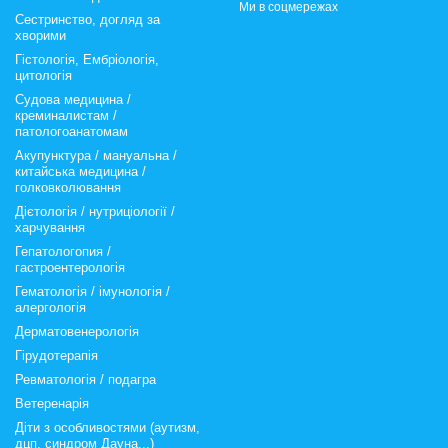
Ми в соцмережах
Сестринство, догляд за
хворими
Гістологія, Ембріологія,
цитологія
Судова медицина /
креминалистам /
патологоанатомам
Акупунктура / мануальна /
китайська медицина /
голковколювання
Дієтологія / нутриціології /
харчування
Гепатологопия /
гастроентерологія
Гематологія / імунологія /
алергологія
Дерматовенерологія
Гірудотерапія
Ревматологія / подагра
Ветеренарія
Діти з особливостями (аутизм,
дцп, синдром Дауна...)