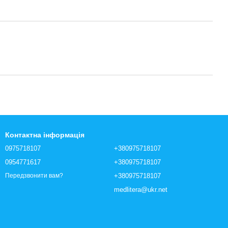
Контактна інформація
0975718107
+380975718107
0954771617
+380975718107
+380975718107
Передзвонити вам?
medlitera@ukr.net