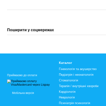
Поширити у соцмережах
Каталог
Гінекологія та акушерство
Педіатрія і неонатологія
Приймаємо до оплати
Стоматологія
Терапія / внутрішні хвороби
Кардіологія
Мобільна версія
Неврологія
Психіатрія психологія