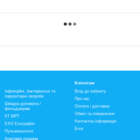
Клієнтам
Інфекційні, бактеріальні та
Вхід до кабінету
паразитарні хвороби
Про нас
Швидка допомога /
Оплата і доставка
фельдшерам
Обмін та повернення
КТ МРТ
Контактна інформація
ЕХО Ехографія
Блог
Пульмонологія
Анатомія людини