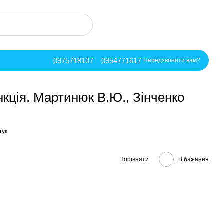
0975718107
0954771617
Передзвонити вам?
кція. Мартинюк В.Ю., Зінченко
гук
Порівняти
В бажання