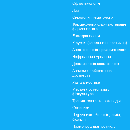
Офтальмологія
Лор
Онкологія і гематологія
Фармакологія фармакотерапія
фармацевтика
Ендокринологія
Хірургія (загальна і пластична)
Анестезіологія і реаніматологія
Нефрологія і урологія
Дерматологія косметологія
Аналізи / лабораторна
діяльність
Узд діагностика
Масажі / остеопатія /
фізкультура
Травматологія та ортопедія
Словники
Підручники - біологія, хімія,
біохімія
Променева діагностика /