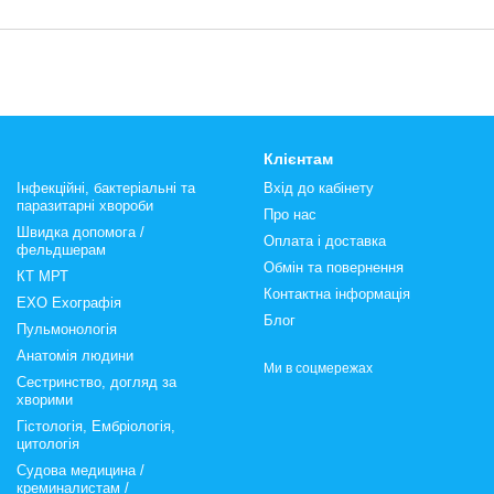
Клієнтам
Інфекційні, бактеріальні та
Вхід до кабінету
паразитарні хвороби
Про нас
Швидка допомога /
Оплата і доставка
фельдшерам
Обмін та повернення
КТ МРТ
Контактна інформація
ЕХО Ехографія
Блог
Пульмонологія
Анатомія людини
Ми в соцмережах
Сестринство, догляд за
хворими
Гістологія, Ембріологія,
цитологія
Судова медицина /
креминалистам /