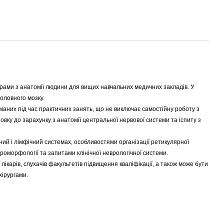
грами з анатомії людини для вищих навчальних медичних закладів. У
головного мозку.
аних під час практичних занять, що не виключає самостійну роботу з
вку до зарахунку з анатомії центральної нервової системи та іспиту з
ний і лімфічний системах, особливостями організації ретикулярної
оморфології та запитами клінічної неврологічної системи.
лікарів, слухачів факультетів підвищення кваліфікації, а також може бути
хірургами.