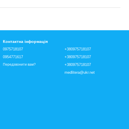
Контактна інформація
0975718107
+380975718107
0954771617
+380975718107
+380975718107
Передзвонити вам?
medlitera@ukr.net