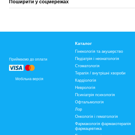
Поширити у соцмережах
Каталог
Гінекологія та акушерство
Педіатрія і неонатологія
Приймаємо до оплати
Стоматологія
Терапія / внутрішні хвороби
Мобільна версія
Кардіологія
Неврологія
Психіатрія психологія
Офтальмологія
Лор
Онкологія і гематологія
Фармакологія фармакотерапія
фармацевтика