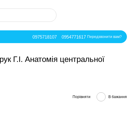
0975718107
0954771617
Передзвонити вам?
ук Г.І. Анатомія центральної
Порівняти
В бажання