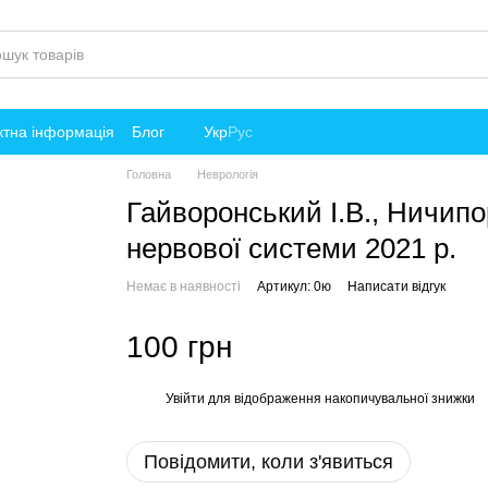
ктна інформація
Блог
Укр
Рус
Головна
Неврологія
Гайворонський І.В., Ничипор
нервової системи 2021 р.
Немає в наявності
Артикул: 0ю
Написати відгук
100 грн
Увійти
для відображення накопичувальної знижки
%
Повідомити, коли з'явиться