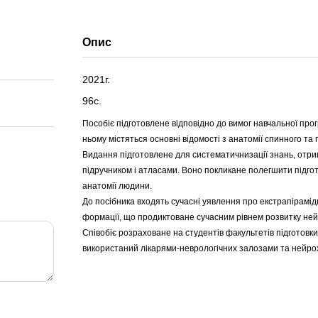
Опис
2021г.
96с.
Пособіє підготовлене відповідно до вимог навчальної про
ньому містяться основні відомості з анатомії спинного та 
Видання підготовлене для систематичнизації знань, отрим
підручником і атласами. Воно покликане полегшити підгото
анатомії людини.
До посібника входять сучасні уявлення про екстрапірамід
формації, що продиктоване сучасним рівнем розвитку нейр
Співобіє розраховане на студентів факультетів підготовки 
використаний лікарями-неврологічних залозами та нейро