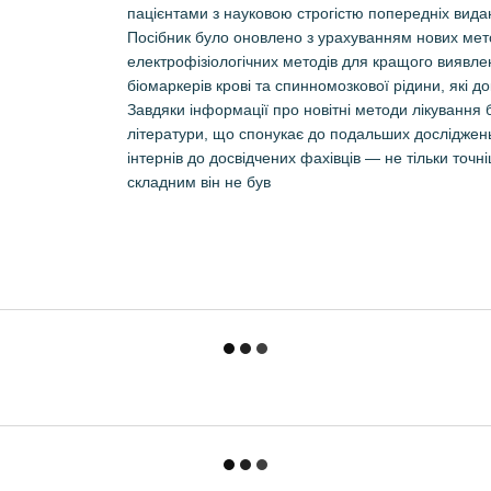
пацієнтами з науковою строгістю попередніх вида
Посібник було оновлено з урахуванням нових метод
електрофізіологічних методів для кращого виявлен
біомаркерів крові та спинномозкової рідини, які д
Завдяки інформації про новітні методи лікування 
літератури, що спонукає до подальших досліджень
інтернів до досвідчених фахівців — не тільки точні
складним він не був