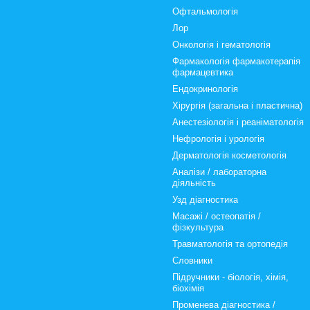
Офтальмологія
Лор
Онкологія і гематологія
Фармакологія фармакотерапія
фармацевтика
Ендокринологія
Хірургія (загальна і пластична)
Анестезіологія і реаніматологія
Нефрологія і урологія
Дерматологія косметологія
Аналізи / лабораторна
діяльність
Узд діагностика
Масажі / остеопатія /
фізкультура
Травматологія та ортопедія
Словники
Підручники - біологія, хімія,
біохімія
Променева діагностика /