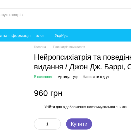
ктна інформація
Блог
Укр
Рус
Головна
Психіатрія психологія
Нейропсихіатрія та поведінк
видання / Джон Дж. Баррі, 
В наявності
Артикул: укр
Написати відгук
960 грн
Увійти
для відображення накопичувальної знижки
%
Купити