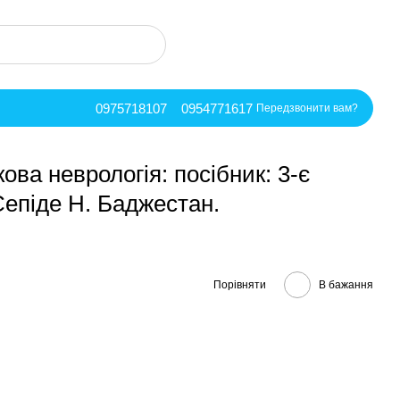
0975718107
0954771617
Передзвонити вам?
ова неврологія: посібник: 3-є
Сепіде Н. Баджестан.
Порівняти
В бажання