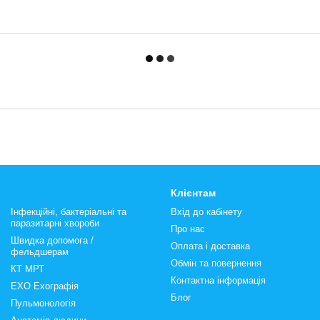
Клієнтам
Інфекційні, бактеріальні та
Вхід до кабінету
паразитарні хвороби
Про нас
Швидка допомога /
Оплата і доставка
фельдшерам
Обмін та повернення
КТ МРТ
Контактна інформація
ЕХО Ехографія
Блог
Пульмонологія