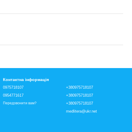
Контактна інформація
0975718107
+380975718107
0954771617
+380975718107
+380975718107
Передзвонити вам?
medlitera@ukr.net