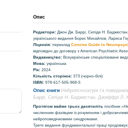
Опис
Редактори:
Джон Дж. Баррі, Сепіде Н. Баджестан
українського видання Борис Михайлов, Лариса Ге
Ліцензія:
переклад
Concise Guide to Neuropsychi
відповідно до договору з American Psychiatric Assoc
Видавництво:
Всеукраїнське спеціалізоване ви
Мова:
українська
Рік:
2024
Кількість сторінок:
373 (чорно-білі)
ISBN:
978-617-505-968-5
Опис книги
Нейропсихіатрія та поведінко
Баррі, Сепіде Н. Баджестан, Джеффрі Л. К
Протягом майже трьох десятиліть
посібник
«Не
численним фахівцям із розумінням і доброзичливіс
нейроповедінковими синдромами.
Третє видання фундаментальної праці продовжує 