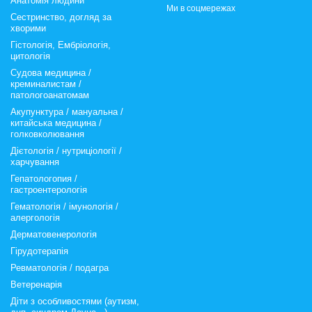
Анатомія людини
Ми в соцмережах
Сестринство, догляд за
хворими
Гістологія, Ембріологія,
цитологія
Судова медицина /
креминалистам /
патологоанатомам
Акупунктура / мануальна /
китайська медицина /
голковколювання
Дієтологія / нутриціології /
харчування
Гепатологопия /
гастроентерологія
Гематологія / імунологія /
алергологія
Дерматовенерологія
Гірудотерапія
Ревматологія / подагра
Ветеренарія
Діти з особливостями (аутизм,