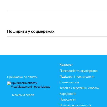
Поширити у соцмережах
Каталог
Гінекологія та акушерство
Педіатрія і неонатологія
Приймаємо до оплати
Стоматологія
Терапія / внутрішні хвороби
Кардіологія
Мобільна версія
Неврологія
Психіатрія психологія