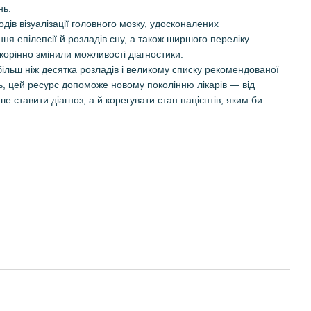
нь.
ів візуалізації головного мозку, удосконалених
ня епілепсії й розладів сну, а також ширшого переліку
окорінно змінили можливості діагностики.
більш ніж десятка розладів і великому списку рекомендованої
, цей ресурс допоможе новому поколінню лікарів — від
ше ставити діагноз, а й корегувати стан пацієнтів, яким би