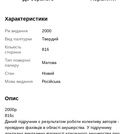
Характеристики
Рік видання
2000
Вид палітурки
Твердий
Кількість
816
сторінок
Тип поверхні
Матова
паперу
Стан
Новий
Мова видання
Російська
Опис
2000р
816с
Даний підручник є результатом роботи колективу авторів -
провідних фахівців в області акушерства. У підручнику
докладно викладено відомості класичного акушерства про