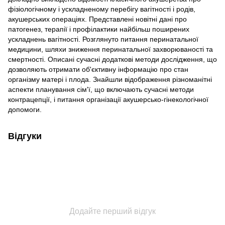
фізіологічному і ускладненому перебігу вагітності і родів,
акушерських операціях. Представлені новітні дані про
патогенез, терапії і профілактики найбільш поширених
ускладнень вагітності. Розглянуто питання перинатальної
медицини, шляхи зниження перинатальної захворюваності та
смертності. Описані сучасні додаткові методи дослідження, що
дозволяють отримати об'єктивну інформацію про стан
організму матері і плода. Знайшли відображення різноманітні
аспекти планування сім'ї, що включають сучасні методи
контрацепції, і питання організації акушерсько-гінекологічної
допомоги.
Відгуки
Додайте перший відгук