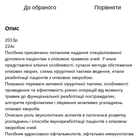
До обраного
Порівняти
Опис
2013р
224с
Посібник присвячено питанням надання спеціалізованої
допомоги пацієнтам з опіковою травмою очей. У книзі
представлені клінічні особливості, сучасні методи обстеження
опікових хворих, схема хірургічної тактики ведення, етапи
реабілітації пацієнтів з опіковою хворобою.
Показано переваги активної хірургічної тактики, особливості
проведення та ефективність різних операцій від моменту
травми до функціональної реабілітації постраждалих,
алгоритм профілактики і лікування можливих ускладнень
опікової хвороби.
Описано роль імунологічних аспектів в патогенезі розвитку
ускладнень і способи імунореабілітації пацієнтів з опіковою
хворобою очей.
Посібник адресовано офтальмологів, офтальмо-иммунологам.