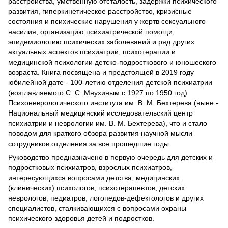
расстройства, умственную отсталость, задержки психического
развития, гиперкинетическое расстройство, кризисные
состояния и психические нарушения у жертв сексуального
насилия, организацию психиатрической помощи,
эпидемиологию психических заболеваний и ряд других
актуальных аспектов психиатрии, психотерапии и
медицинской психологии детско-подросткового и юношеского
возраста. Книга посвящена и предстоящей в 2019 году
юбилейной дате - 100-летию отделения детской психиатрии
(возглавляемого С. С. Мнухиным с 1927 по 1950 год)
Психоневрологического института им. В. М. Бехтерева (ныне -
Национальный медицинский исследовательский центр
психиатрии и неврологии им. В. М. Бехтерева), что и стало
поводом для краткого обзора развития научной мысли
сотрудников отделения за все прошедшие годы.
Руководство предназначено в первую очередь для детских и
подростковых психиатров, взрослых психиатров,
интересующихся вопросами детства, медицинских
(клинических) психологов, психотерапевтов, детских
неврологов, педиатров, логопедов-дефектологов и других
специалистов, сталкивающихся с вопросами охраны
психического здоровья детей и подростков.