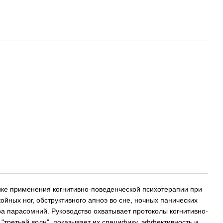
ике применения когнитивно-поведенческой психотерапии при
йных ног, обструктивного апноэ во сне, ночных панических
ра парасомний. Руководство охватывает протоколы когнитивно-
 "третьей волн", показывает их специфику, эффективность и