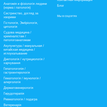
Анатомія и фізіологія людини
Блог
(норма і патологія)
Сестринство, догляд за
Мы в соцсетях
хворими
Гістологія, Эмбріологія,
цитологія
Судова медицина /
креміналістам /
патологоанатомам
Акупунктура / мануальная /
китайская медицина /
иглоукалывание
Диетологія / нутрициологія /
харчування
Гепатологопія /
гастроентерологія
Гематологія / імунологія /
алергологія
Дерматовенерологія
Гирудотерапія
Ревматологія / подагра
Ветеренарія