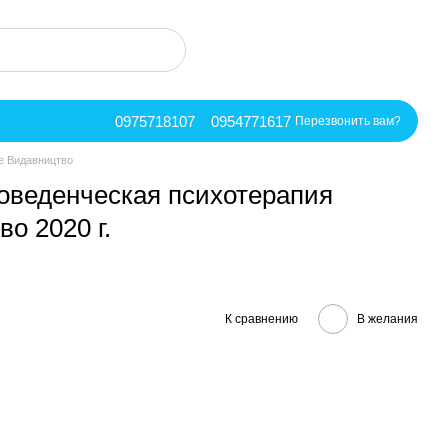
0975718107
0954771617
Перезвонить вам?
ше Видавництво
поведенческая психотерапия
о 2020 г.
К сравнению
В желания