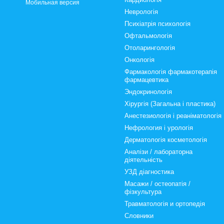
Мобильная версия
Неврологія
Психіатрія психологія
Офтальмологія
Отоларингологія
Онкологія
Фармакологія фармакотерапія
фармацевтика
Эндокринологія
Хірургія (Загальна і пластика)
Анестезиологія і реаніматологія
Нефрология і урологія
Дерматологія косметологія
Аналізи / лабораторна
діятельність
УЗД діагностика
Масажи / остеопатія /
фізкультура
Травматологія и ортопедія
Словники