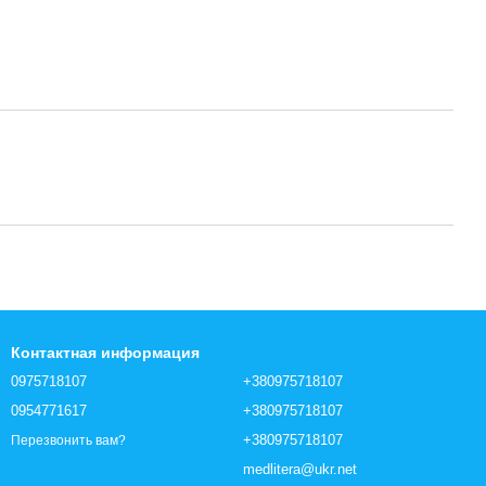
Контактная информация
0975718107
+380975718107
0954771617
+380975718107
+380975718107
Перезвонить вам?
medlitera@ukr.net