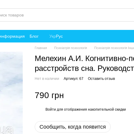
 информация
Блог
Укр
Рус
Главная
Психіатрія психологія
Психіатрія психологія Ін
Мелехин А.И. Когнитивно-
расстройств сна. Руководств
Нет в наличии
Артикул: 67
Оставить отзыв
790 грн
Войти
для отображения накопительной скидки
%
Сообщить, когда появится