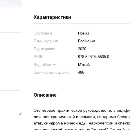
Характеристики
Состояние
Новий
Язык издания
Російська
Год издания
2020
ISBN
978-5-9704-5505-0
Вид обложки
М'який
Количество страниц
496
Описание
Это первое практическое руководство по специф
лечении хронической инсомнии, синдрома беспоко
атак, синдрома ночной еды, нарколепсии и спект
поведенческой психотерапии "первой", "второй" и