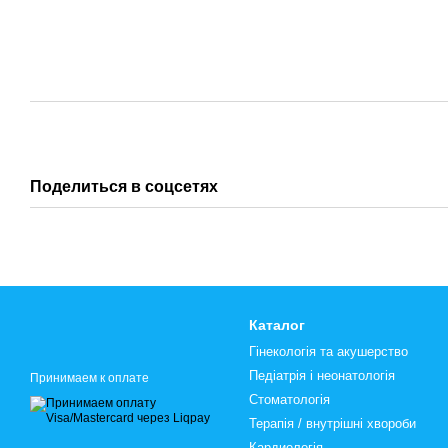
Поделиться в соцсетях
Каталог
Гінекологія та акушерство
Педіатрія і неонатологія
Принимаем к оплате
Стоматологія
Терапія / внутрішні хвороби
Кардиологія