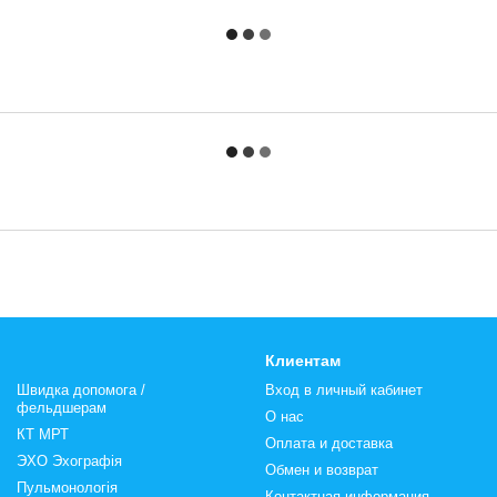
Клиентам
Швидка допомога /
Вход в личный кабинет
фельдшерам
О нас
КТ МРТ
Оплата и доставка
ЭХО Эхографія
Обмен и возврат
Пульмонологія
Контактная информация