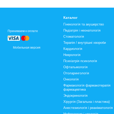
Каталог
Гінекологія та акушерство
Педіатрія і неонатологія
Принимаем к оплате
Стоматологія
Терапія / внутрішні хвороби
Мобильная версия
Кардиологія
Неврологія
Психіатрія психологія
Офтальмологія
Отоларингологія
Онкологія
Фармакологія фармакотерапія
фармацевтика
Эндокринологія
Хірургія (Загальна і пластика)
Анестезиологія і реаніматологія
Нефрология і урологія