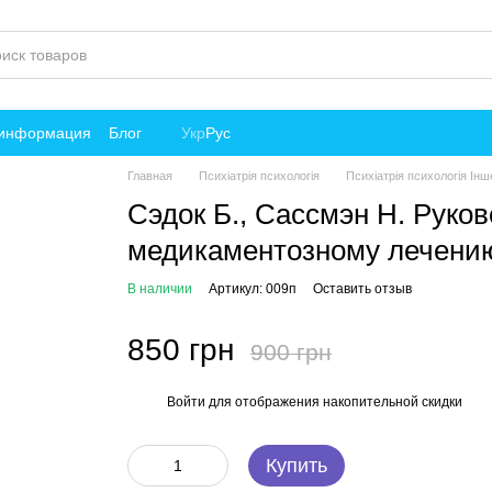
 информация
Блог
Укр
Рус
Главная
Психіатрія психологія
Психіатрія психологія Ін
Сэдок Б., Сассмэн Н. Руко
медикаментозному лечению 
В наличии
Артикул: 009п
Оставить отзыв
850 грн
900 грн
Войти
для отображения накопительной скидки
%
Купить