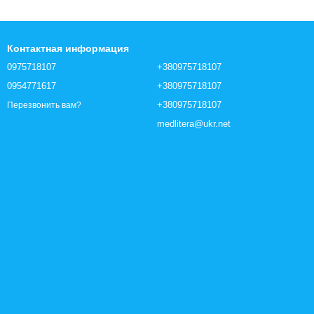
Контактная информация
0975718107
+380975718107
0954771617
+380975718107
+380975718107
Перезвонить вам?
medlitera@ukr.net