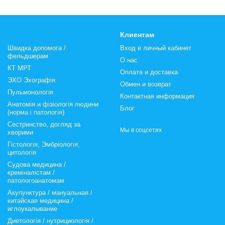
Клиентам
Швидка допомога /
Вход в личный кабинет
фельдшерам
О нас
КТ МРТ
Оплата и доставка
ЭХО Эхографія
Обмен и возврат
Пульмонологія
Контактная информация
Анатомія и фізіологія людини
Блог
(норма і патологія)
Сестринство, догляд за
Мы в соцсетях
хворими
Гістологія, Эмбріологія,
цитологія
Судова медицина /
креміналістам /
патологоанатомам
Акупунктура / мануальная /
китайская медицина /
иглоукалывание
Диетологія / нутрициологія /