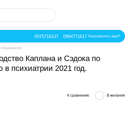
0975718107
0954771617
Перезвонить вам?
ше Видавництво
водство Каплана и Сэдока по
в психиатрии 2021 год.
К сравнению
В желания