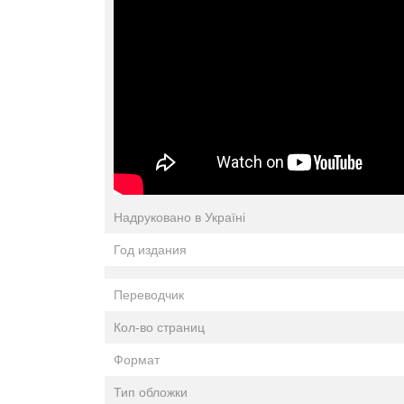
Надруковано в Україні
Год издания
Переводчик
Кол-во страниц
Формат
Тип обложки