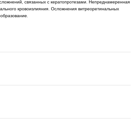
осложнений, связанных с кератопротезами. Непреднамеренная
дального кровоизлияния. Осложнения витреоретинальных
ообразование.