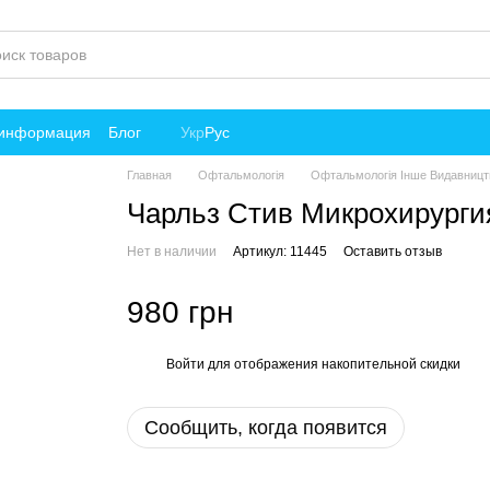
 информация
Блог
Укр
Рус
Главная
Офтальмологія
Офтальмологія Інше Видавницт
Чарльз Стив Микрохирургия
Нет в наличии
Артикул: 11445
Оставить отзыв
980 грн
Войти
для отображения накопительной скидки
%
Сообщить, когда появится