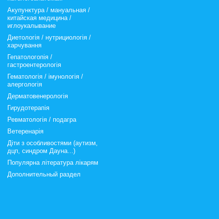
Акупунктура / мануальная /
китайская медицина /
иглоукалывание
Диетологія / нутрициологія /
харчування
Гепатологопія /
гастроентерологія
Гематологія / імунологія /
алергологія
Дерматовенерологія
Гирудотерапія
Ревматологія / подагра
Ветеренарія
Діти з особливостями (аутизм,
дцп, синдром Дауна...)
Популярна література лікарям
Дополнительный раздел