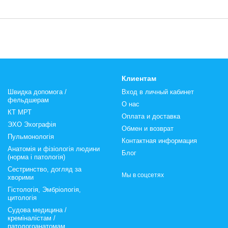
Клиентам
Швидка допомога /
Вход в личный кабинет
фельдшерам
О нас
КТ МРТ
Оплата и доставка
ЭХО Эхографія
Обмен и возврат
Пульмонологія
Контактная информация
Анатомія и фізіологія людини
Блог
(норма і патологія)
Сестринство, догляд за
Мы в соцсетях
хворими
Гістологія, Эмбріологія,
цитологія
Судова медицина /
креміналістам /
патологоанатомам