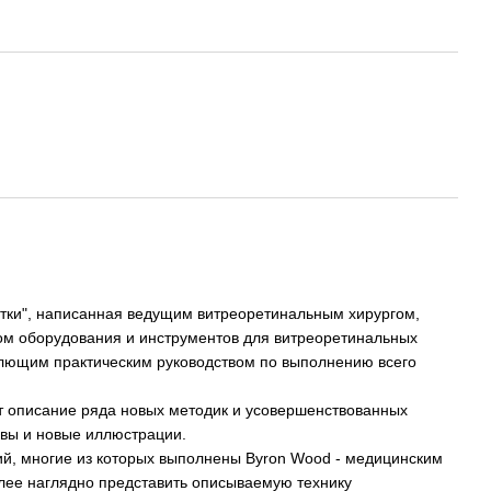
атки", написанная ведущим витреоретинальным хирургом,
ом оборудования и инструментов для витреоретинальных
млющим практическим руководством по выполнению всего
т описание ряда новых методик и усовершенствованных
авы и новые иллюстрации.
й, многие из которых выполнены Byron Wood - медицинским
более наглядно представить описываемую технику