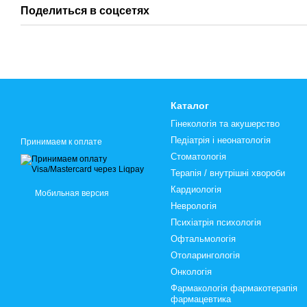
Поделиться в соцсетях
Каталог
Гінекологія та акушерство
Педіатрія і неонатологія
Принимаем к оплате
Стоматологія
Терапія / внутрішні хвороби
Кардиологія
Мобильная версия
Неврологія
Психіатрія психологія
Офтальмологія
Отоларингологія
Онкологія
Фармакологія фармакотерапія
фармацевтика