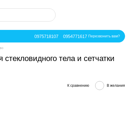
0975718107
0954771617
Перезвонить вам?
во
 стекловидного тела и сетчатки
К сравнению
В желания