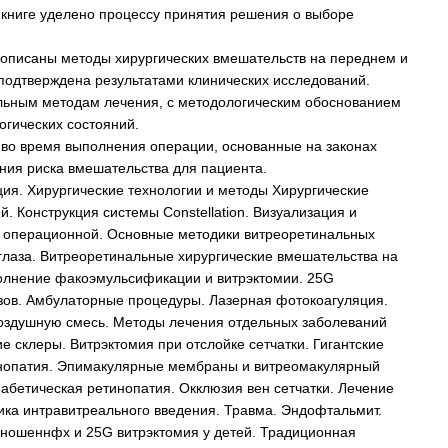
 книге уделено процессу принятия решения о выборе
 описаны методы хирургических вмешательств на переднем и
 подтверждена результатами клинических исследований.
ельным методам лечения, с методологическим обоснованием
гических состояний.
во время выполнения операции, основанные на законах
ения риска вмешательства для пациента.
ия. Хирургические технологии и методы Хирургические
 Конструкция системы Constellation. Визуализация и
в операционной. Основные методики витреоретинальных
 глаза. Витреоретинальные хирургические вмешательства на
олнение факоэмульсификации и витрэктомии. 25G
зов. Амбулаторные процедуры. Лазерная фотокоагуляция.
воздушную смесь. Методы лечения отдельных заболеваний
 склеры. Витрэктомия при отслойке сетчатки. Гигантские
инопатия. Эпимакулярные мембраны и витреомакулярный
абетическая ретинопатия. Окклюзия вен сетчатки. Лечение
ка интравитреального введения. Травма. Эндофтальмит.
оношеннфх и 25G витрэктомия у детей. Традиционная