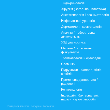
Эндокринологія
Хірургія (Загальна і пластика)
Анестезиологія і реаніматологія
Нефрология і урологія
Дерматологія косметологія
Аналізи / лабораторна
діятельність
УЗД діагностика
Масажи / остеопатія /
фізкультура
Травматологія и ортопедія
Словники
Підручники - біологія, хімія,
біохімія
Променева діагностика /
радіологія
Рентгенологія
Інфекційні, бактериальні,
паразитизуючі хвороби
Интернет-магазин создан с Хорошоп