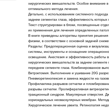
хирургических вмешательств. Особое внимание в
оптимального метода лечения.
Детально, с использованием системного подхода
заднем сегментах глаза, эффективность которых
Текст структурирован в блоки, посвященные отд
их применения для лечения определенных патоло
В книге приведены алгоритмы принятия решения 
физики, в соответствии с основной задачей сниж
Разделы: Предоперационная оценка и визуализац
системы, инструменты и оснащение операционной.
освещение. Анестезия и эффективность работы 
хирургических вмешательств за заднем сегменте
переднем сегменте глаза. Комбинированное вып
Витрэктомия. Выполнение и ушивание 20G разре
Пневморетинопексия и замена жидкости на газо
Профилактика разрывов сетчатки и пломбирование
разрывы сетчатки. Пролиферативная витреорет
тракционный синдром. Макулярные отверстия. Ди
хориоидальных неоваскулярных мембран. Методи
Хирургическое лечение увеита. Ретинопатия нед