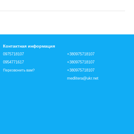
Контактная информация
0975718107
+380975718107
0954771617
+380975718107
+380975718107
Перезвонить вам?
medlitera@ukr.net