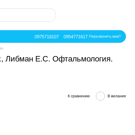
0975718107
0954771617
Перезвонить вам?
во
Р., Либман Е.С. Офтальмология.
К сравнению
В желания