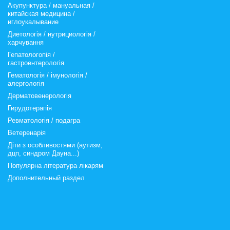
Акупунктура / мануальная /
китайская медицина /
иглоукалывание
Диетологія / нутрициологія /
харчування
Гепатологопія /
гастроентерологія
Гематологія / імунологія /
алергологія
Дерматовенерологія
Гирудотерапія
Ревматологія / подагра
Ветеренарія
Діти з особливостями (аутизм,
дцп, синдром Дауна...)
Популярна література лікарям
Дополнительный раздел