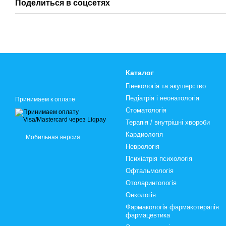
Поделиться в соцсетях
Каталог
Гінекологія та акушерство
Педіатрія і неонатологія
Принимаем к оплате
Стоматологія
Терапія / внутрішні хвороби
Кардиологія
Мобильная версия
Неврологія
Психіатрія психологія
Офтальмологія
Отоларингологія
Онкологія
Фармакологія фармакотерапія
фармацевтика