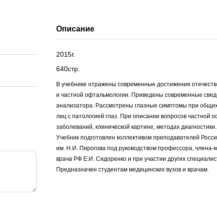
Описание
2015г.
640стр.
В учебнике отражены современные достижения отечеств
и частной офтальмологии. Приведены современные сведе
анализатора. Рассмотрены глазные симптомы при общих 
лиц с патологией глаз. При описании вопросов частной
заболеваний, клинической картине, методах диагностик
Учебник подготовлен коллективом преподавателей Росси
им. Н.И. Пирогова под руководством профессора, члена-
врача РФ Е.И. Сидоренко и при участии других специалис
Предназначен студентам медицинских вузов и врачам.