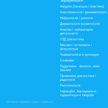
Эндокринологія
Хірургія (Загальна і пластика)
Анестезиологія і реаніматологія
Нефрология і урологія
Дерматологія косметологія
Аналізи / лабораторна
діятельність
УЗД діагностика
Масажи / остеопатія /
фізкультура
Травматологія и ортопедія
Словники
Підручники - біологія, хімія,
біохімія
Променева діагностика /
радіологія
Рентгенологія
Інфекційні, бактериальні,
паразитизуючі хвороби
Интернет-магазин создан с Хорошоп