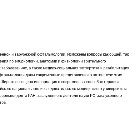
енной и зарубежной офтальмологии. Изложены вопросы как общей, так
ния по эмбриологии, анатомии и физиологии зрительного
заболеваниях, а также медико-социальная экспертиза и реабилитация
 офтальмологии даны современные представления о патогенезе этих
и. Широко освещена информация о современных способах терапии.
йского национального исследовательского медицинского университета
корреспондента РАН, заслуженного деятеля науки РФ, заслуженного
тов.