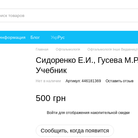
 информация
Блог
Укр
Рус
Главная
Офтальмологія
Офтальмологія Інше Видавницт
Сидоренко Е.И., Гусева М.
Учебник
Нет в наличии
Артикул: 446181369
Оставить отзыв
500 грн
Войти
для отображения накопительной скидки
%
Сообщить, когда появится