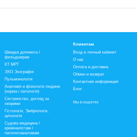
Клиентам
Швидка допомога /
Вход в личный кабинет
фельдшерам
О нас
КТ МРТ
Оплата и доставка
ЭХО Эхографія
Обмен и возврат
Пульмонологія
Контактная информация
Анатомія и фізіологія людини
Блог
(норма і патологія)
Сестринство, догляд за
Мы в соцсетях
хворими
Гістологія, Эмбріологія,
цитологія
Судова медицина /
креміналістам /
патологоанатомам