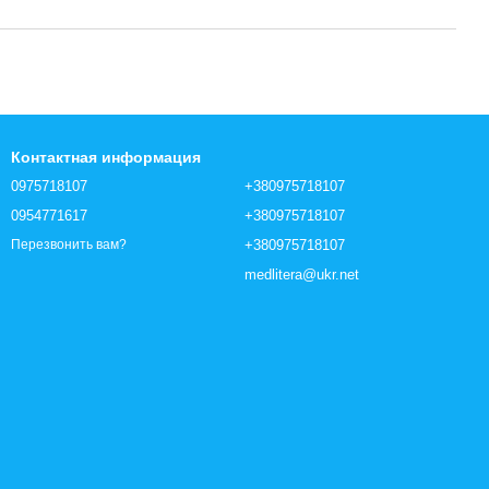
Контактная информация
0975718107
+380975718107
0954771617
+380975718107
+380975718107
Перезвонить вам?
medlitera@ukr.net