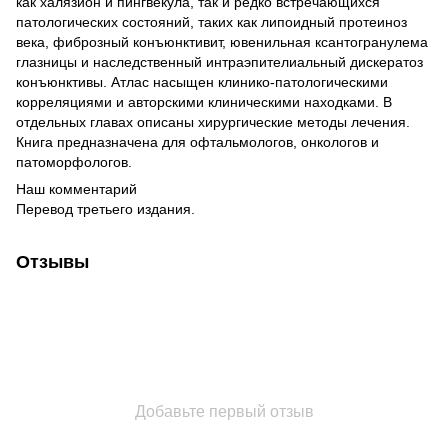
как халязион и пингвекула, так и редко встречающихся
патологических состояний, таких как липоидный протеиноз
века, фиброзный конъюнктивит, ювенильная ксантогранулема
глазницы и наследственный интраэпителиальный дискератоз
конъюнктивы. Атлас насыщен клинико-патологическими
корреляциями и авторскими клиническими находками. В
отдельных главах описаны хирургические методы лечения.
Книга предназначена для офтальмологов, онкологов и
патоморфологов.
Наш комментарий
Перевод третьего издания.
Отзывы
Добавьте первый отзыв