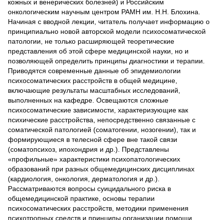
кожных и венерических болезней) и Российским
онкологическим научным центром РАМН им. Н.Н. Блохина.
Начиная с вводной лекции, читатель получает информацию о
принципиально новой авторской модели психосоматической
патологии, не только расширяющей теоретические
представления об этой сфере медицинской науки, но и
позволяющей определить принципы диагностики и терапии.
Приводятся современные данные об эпидемиологии
психосоматических расстройств в общей медицине,
включающие результаты масштабных исследований,
выполненных на кафедре. Освещаются сложные
психосоматические зависимости, характеризующие как
психические расстройства, непосредственно связанные с
соматической патологией (соматогении, нозогении), так и
формирующиеся в телесной сфере вне такой связи
(соматопсихоз, ипохондрия и др.). Представлены
«профильные» характеристики психопатологических
образований при разных общемедицинских дисциплинах
(кардиология, онкология, дерматология и др.).
Рассматриваются вопросы суицидального риска в
общемедицинской практике, основы терапии
психосоматических расстройств, методики применения
психотропных средств и принципы организации помощи