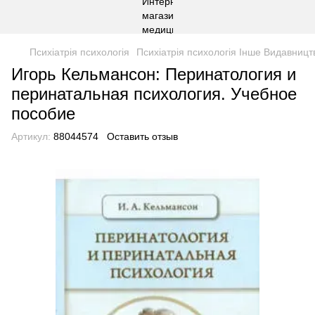
Психіатрія психологія
Психіатрія психологія Інше Видавницт
Игорь Кельмансон: Перинатология и
перинатальная психология. Учебное
пособие
Артикул:
88044574
Оставить отзыв