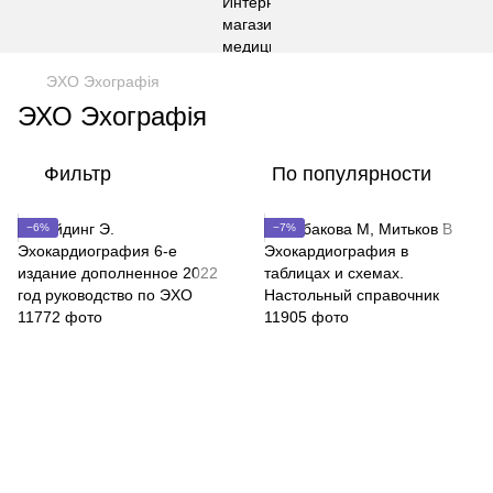
ЭХО Эхографія
ЭХО Эхографія
Фильтр
По популярности
−6%
−7%