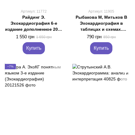
Артикул: 11772
Артикул: 11905
Райдинг Э.
Рыбакова М, Митьков В
Эхокардиография 6-е
Эхокардиография в
издание дополненное 2022
таблицах и схемах.
год руководство по ЭХО
Настольный справочник
1 550 грн
790 грн
1 650 грн
850 грн
Купить
Купить
−7%