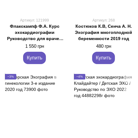
Артикул: 121999
Артикул: 268
Флакскампф Ф.А. Курс
Костюков К.В, Сенча А. Н.
эхокардиографии
Эхография многоплодной
Руководство для врачей
беременности 2019 год
(кьюар код замість диску)
1 550 грн
480 грн
Купить
Купить
−3%
−4%