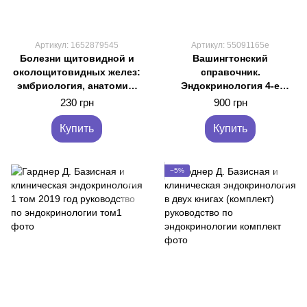
Артикул: 1652879545
Артикул: 55091165е
Болезни щитовидной и
Вашингтонский
околощитовидных желез:
справочник.
эмбриология, анатомия,
Эндокринология 4-е
этиопатогенез,
издание Барански Т.Дж.
230 грн
900 грн
диагностика, лече
Макгилл Дж.Б.
Романчишен
Купить
Купить
−5%