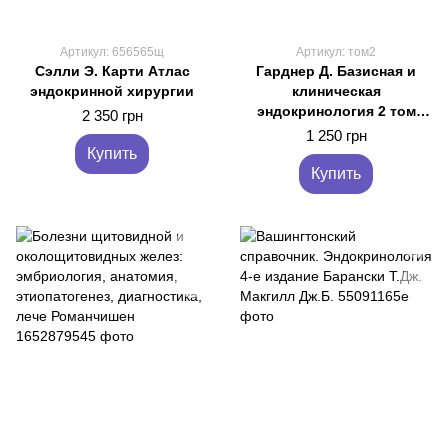
Артикул: 656565щ
Артикул: том2
Сэлли Э. Карти Атлас
Гарднер Д. Базисная и
эндокринной хирургии
клиническая
эндокринология 2 том
2 350 грн
2020 год руководство по
1 250 грн
эндокринологии
Купить
Купить