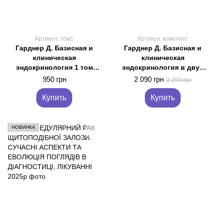
Артикул: том1
Артикул: комплект
Гарднер Д. Базисная и
Гарднер Д. Базисная и
клиническая
клиническая
эндокринология 1 том
эндокринология в двух
2019 год руководство по
книгах (комплект)
950 грн
2 090 грн
2 200 грн
эндокринологии
руководство по
эндокринологии
Купить
Купить
НОВИНКА