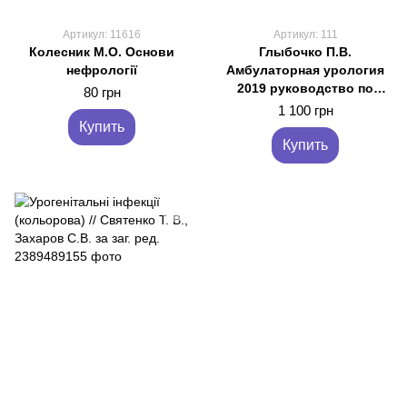
Артикул: 11616
Артикул: 111
Колесник М.О. Основи
Глыбочко П.В.
нефрології
Амбулаторная урология
2019 руководство по
80 грн
урологии
1 100 грн
Купить
Купить