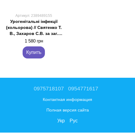
Артикул: 2389489155
Урогенітальні інфекції
(кольорова) // Святенко Т.
В., Захаров С.В. за заг.
ред.
1 580 грн
Купить
0975718107
0954771617
Контактная информация
Полная версия сайта
Укр
Рус